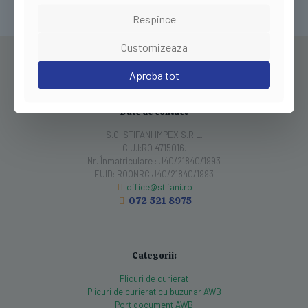
Respince
Customizeaza
Aproba tot
Date de contact
S.C. STIFANI IMPEX S.R.L.
C.U.I:RO 4715016.
Nr. Înmatriculare : J40/21840/1993
EUID: ROONRC.J40/21840/1993
office@stifani.ro
072 521 8975
Categorii:
Plicuri de curierat
Plicuri de curierat cu buzunar AWB
Port document AWB