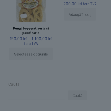
200,00
lei
fara TVA
Adaugă în coș
Pungi bopp patiserie si
panificatie
Interval
150,00
lei
–
1.100,00
lei
de
fara TVA
prețuri:
150,00 lei
Selectează opțiunile
Acest
până
produs
la
are
1.100,00 lei
mai
multe
variații.
Caută
Opțiunile
pot
fi
Caută
alese
în
pagina