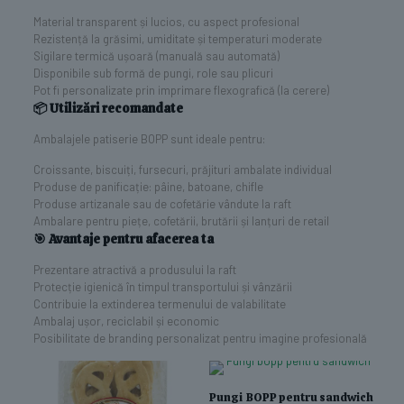
Material transparent și lucios, cu aspect profesional
Rezistență la grăsimi, umiditate și temperaturi moderate
Sigilare termică ușoară (manuală sau automată)
Disponibile sub formă de pungi, role sau plicuri
Pot fi personalizate prin imprimare flexografică (la cerere)
📦 Utilizări recomandate
Ambalajele patiserie BOPP sunt ideale pentru:
Croissante, biscuiți, fursecuri, prăjituri ambalate individual
Produse de panificație: pâine, batoane, chifle
Produse artizanale sau de cofetărie vândute la raft
Ambalare pentru piețe, cofetării, brutării și lanțuri de retail
🎯 Avantaje pentru afacerea ta
Prezentare atractivă a produsului la raft
Protecție igienică în timpul transportului și vânzării
Contribuie la extinderea termenului de valabilitate
Ambalaj ușor, reciclabil și economic
Posibilitate de branding personalizat pentru imagine profesională
Pungi BOPP pentru sandwich