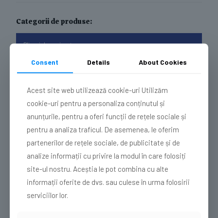
produsului.
Categorii de produse:
Plicuri de curierat
Plicuri de curierat cu buzunar AWB
Consent
Details
About Cookies
Port document AWB
Plicuri de curierat cu mâner
Plicuri de curierat personalizate
Acest site web utilizează cookie-uri Utilizăm
Plicuri de curierat cu serie și cod de bare
Plicuri Antișoc Kraft
cookie-uri pentru a personaliza conținutul și
Plicuri din folie cu bule de aer
anunțurile, pentru a oferi funcții de rețele sociale și
Folie cu bule
Pungi din folie cu bule de aer
pentru a analiza traficul. De asemenea, le oferim
Cutii carton
partenerilor de rețele sociale, de publicitate și de
Plicuri de curierat cu dublu sigiliu perforat
analize informații cu privire la modul în care folosiți
Sacoșe de hârtie cu mâner plat
Pungi transport catering din polietilenă cu sigiliu și perforare
site-ul nostru. Aceștia le pot combina cu alte
Pungi cu clapetă adezivă
informații oferite de dvs. sau culese în urma folosirii
Pungi transport catering din folie alb-negru cu sigiliu și
perforare
serviciilor lor.