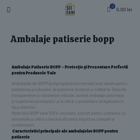
0
0,00 lei
Ambalaje patiserie bopp
Ambalaje Patiserie BOPP – Protecție și Prezentare Perfectă
pentru Produsele Tale
Ambalajele din BOPP (polipropilenă biorientată) sunt ideale pentru
ambalarea produselor de patiserie, brutărie și cofetărie. Datorită
transparenței și rezistenței ridicate, aceste ambalaje păstrează
prospețimea produselor și le oferă o prezentare atrăgătoare în
fața clienților.
Materialul BOPP este 100% reciclabil, potrivit pentru contactul cu
alimentele și oferă o barieră eficientă împotriva umezelii și
contaminării.
Caracteristici principale ale ambalajelor BOPP pentru
patiserie