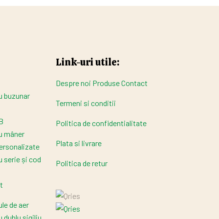
Link-uri utile:
Despre noi
Produse
Contact
cu buzunar
Termeni si conditii
B
Politica de confidentialitate
cu mâner
Plata si livrare
personalizate
u serie și cod
Politica de retur
t
ule de aer
u dublu sigiliu