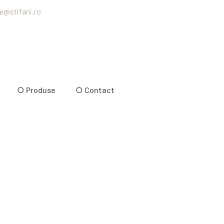
ce@stifani.ro
○ Produse
○ Contact