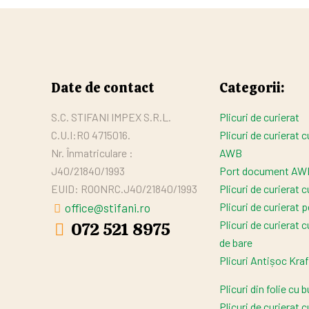
Date de contact
Categorii:
S.C. STIFANI IMPEX S.R.L.
Plicuri de curierat
C.U.I:RO 4715016.
Plicuri de curierat 
Nr. Înmatriculare :
AWB
J40/21840/1993
Port document AW
EUID: ROONRC.J40/21840/1993
Plicuri de curierat 
Plicuri de curierat 
office@stifani.ro
Plicuri de curierat c
072 521 8975
de bare
Plicuri Antișoc Kraf
Plicuri din folie cu b
Plicuri de curierat c