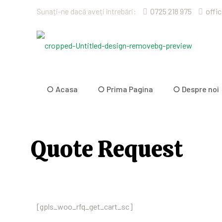
Sunați-ne dacă aveți întrebări:
0725 218 975
offi
○ Acasa
○ Prima Pagina
○ Despre noi
Quote Request
[gpls_woo_rfq_get_cart_sc]