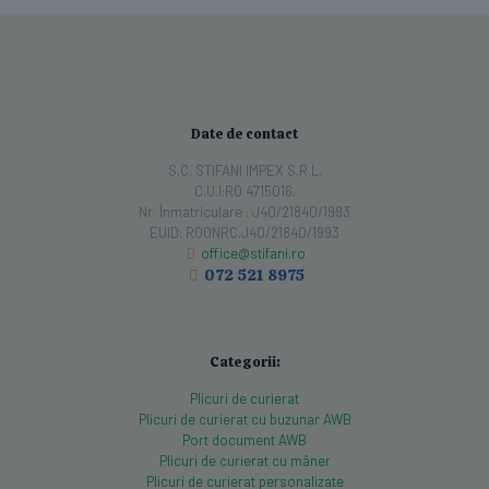
Date de contact
S.C. STIFANI IMPEX S.R.L.
C.U.I:RO 4715016.
Nr. Înmatriculare : J40/21840/1993
EUID: ROONRC.J40/21840/1993
office@stifani.ro
072 521 8975
Categorii:
Plicuri de curierat
Plicuri de curierat cu buzunar AWB
Port document AWB
Plicuri de curierat cu mâner
Plicuri de curierat personalizate