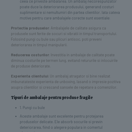
ceea ce priveste ambalarea. Un ambalaj necorespunzator
poate duce la deteriorarea produsului, generand costuri
suplimentare si nemultumiri din partea clientilor. Iata cateva
motive pentru care ambalajele corecte sunt esentiale:
Protectia produselor
: Ambalajele de calitate asigura ca
produsele sunt ferite de socuri si vibratii in timpul transportului.
Folosind pungi cu bule sau plicuri antisoc, poti preveni
deteriorarea in timpul manipularii.
Reducerea costurilor
: Investitia in ambalaje de calitate poate
diminua costurile pe termen lung, evitand retururile si inlocuirile
de produse deteriorate.
Experienta clientului
: Un ambalaj atragator si bine realizat
imbunatateste experienta de unboxing, lasand o impresie pozitiva
asupra clientilor si crescand sansele de repetare a comenzilor.
Tipuri de ambalaje pentru produse fragile
1. Pungi cu bule
Aceste ambalaje sunt excelente pentru protejarea
produselor delicate. Ele absorb socurile si previn
deteriorarea, fiind o alegere populara in comertul