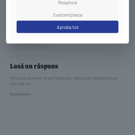
importanta-ambalajelor
Respince
Customizeaza
august 5, 2025
Ambalaje Postale si Plicuri de Curierat – Solutii Eficiente
Aproba tot
pentru Comertul Electronic
Read more
Lasă un răspuns
Adresa ta de email nu va fi publicată.
Câmpurile obligatorii sunt
marcate cu
*
Comentariu
*