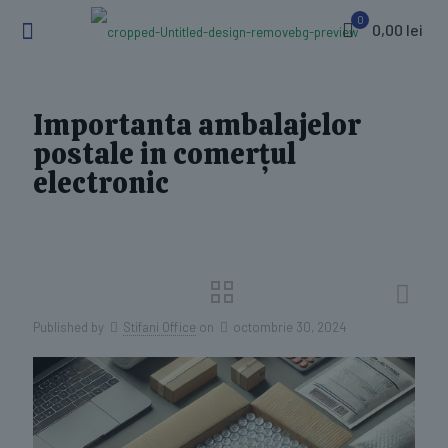
0
0,00 lei
Importanta ambalajelor
postale in comerțul
electronic
Published by
Stifani Office
on
octombrie 30, 2024