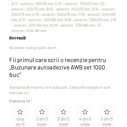
A/11 – exterior: 120×175 mm, C/13 – exterior: 170×225 mm, CD –
exterior: 200×175 mm, B/12 – exterior: 140×225 mm, D/14 – exterior:
200×275 mm, E/15 – exterior: 240×275 mm, F/16 – exterior: 240×350
mm, G/17 – exterior: 250×350 mm, H/18 – exterior: 290×370 mm, I/19
– exterior: 320×455 mm, K/20 – exterior: 370×480 mm, C5 –
exterior: 240x 160 mm
Recenzii
Nu există recenzii până acum.
Fii primul care scrii o recenzie pentru
„Buzunare autoadezive AWB set 1000
buc”
Adresa ta de email nu va fi publicată.
Câmpurile obligatorii sunt
marcate cu
*
Evaluarea ta
*
Una
2 din 5
3 din 5
4 din 5
5 din 5
din 5
stele
stele
stele
stele