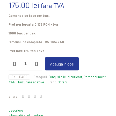
175,00
lei
fara TVA
Comanda se face per bax.
Pret per bucata 0.175 RON +tva
1000 buc per bax
Dimensiune completa : C5 165×240
Pret bax: 175 Ron + tva
Cantitate
Adaugă în coș
Buzunare
autoadezive
AWB
SKU:
BAC5
Categorii:
Pungi si plicuri curierat
,
Port document
set
AWB - Buzunare adezive
Brand:
Stifani
1000
buc
Share
Descriere
Informații suplimentare