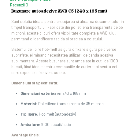
Recenzii
0
Buzunare autoadezive AWB C5 (240 x 165 mm)
Sunt solutia ideala pentru protejarea si afisarea documentelor in
timpul transportului.
Fabricate din polietilena transparenta de 35
microni, aceste plicuri ofera vizibilitate completa a AWB-ului,
permitand o identificare rapida si precisa a coletului.
Sistemul de lipire hot-melt asigura o fixare sigura pe diverse
suprafete, eliminand necesitatea utilizarii de banda adeziva
suplimentara.
Aceste buzunare sunt ambalate in cutii de 1000
bucati, fiind ideale pentru companiile de curierat si pentru cei
care expediaza frecvent colete.
Dimensiuni si Specificatii:
Dimensiuni exterioare:
240 x 165 mm
Material:
Polietilena transparenta de 35 microni
Tip lipire:
Hot-melt (autoadeziv)
Ambalare:
1000 bucati/cutie
Avantaje Cheie: