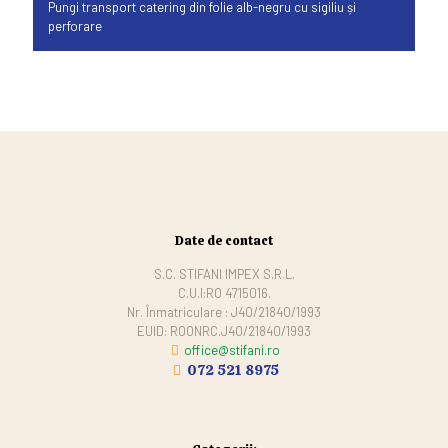
Pungi transport catering din folie alb-negru cu sigiliu și
perforare
Date de contact
S.C. STIFANI IMPEX S.R.L.
C.U.I:RO 4715016.
Nr. Înmatriculare : J40/21840/1993
EUID: ROONRC.J40/21840/1993
office@stifani.ro
072 521 8975