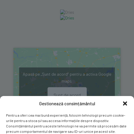
Apasă pe „Sunt de acord” pentru a activa Google
maps
Sunt de acord
Gestionează consimțământul
Pentru a oferi cea mai bună experiență, folosim tehnologii precum cookie-
urile pentru a stoca și/sau accesa informațiile despre dispozitiv.
Consimțământul pentru aceste tehnologii ne va permite să procesăm date
precum comportamentul de navigare sau ID-uri unice pe acest site.