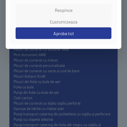
Respince
Customizeaza
Categorii de produse:
Aproba tot
Plicuri de curierat
Plicuri de curierat cu buzunar AWB
Port document AWB
Plicuri de curierat cu mâner
Plicuri de curierat personalizate
Plicuri de curierat cu serie și cod de bare
Plicuri Antișoc Kraft
Plicuri din folie cu bule de aer
Folie cu bule
Pungi din folie cu bule de aer
Cutii carton
Plicuri de curierat cu dublu sigiliu perforat
Sacoșe de hârtie cu mâner plat
Pungi transport catering din polietilenă cu sigiliu și perforare
Pungi cu clapetă adezivă
Pungi transport catering din folie alb-negru cu sigiliu și