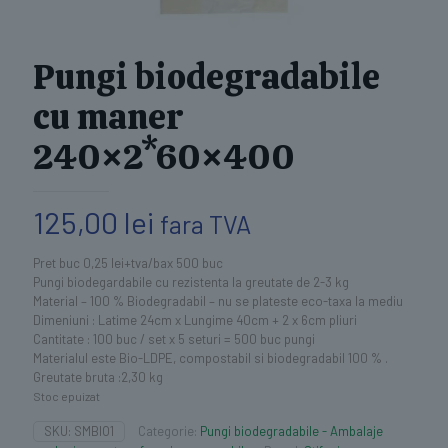
Pungi biodegradabile
cu maner
240×2*60×400
125,00
lei
fara TVA
Pret buc 0,25 lei+tva/bax 500 buc
Pungi biodegardabile cu rezistenta la greutate de 2-3 kg
Material – 100 % Biodegradabil – nu se plateste eco-taxa la mediu
Dimeniuni : Latime 24cm x Lungime 40cm + 2 x 6cm pliuri
Cantitate : 100 buc / set x 5 seturi = 500 buc pungi
Materialul este Bio-LDPE, compostabil si biodegradabil 100 % .
Greutate bruta :2,30 kg
Stoc epuizat
SKU:
SMBIO1
Categorie:
Pungi biodegradabile - Ambalaje