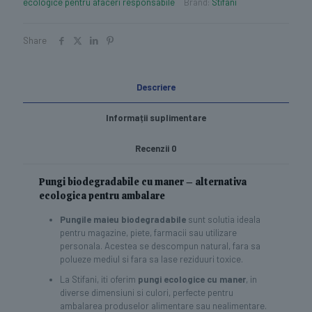
ecologice pentru afaceri responsabile
Brand:
Stifani
Share
Descriere
Informații suplimentare
Recenzii
0
Pungi biodegradabile cu maner – alternativa
ecologica pentru ambalare
Pungile maieu biodegradabile
sunt solutia ideala
pentru magazine, piete, farmacii sau utilizare
personala. Acestea se descompun natural, fara sa
polueze mediul si fara sa lase reziduuri toxice.
La Stifani, iti oferim
pungi ecologice cu maner
, in
diverse dimensiuni si culori, perfecte pentru
ambalarea produselor alimentare sau nealimentare.