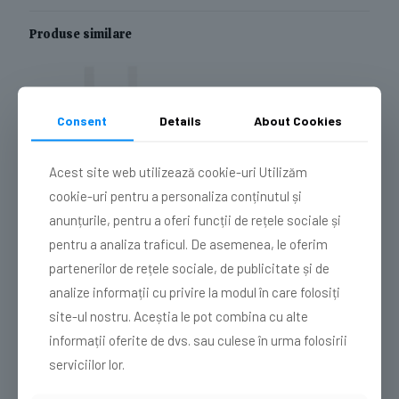
Produse similare
Sold out
Consent
Details
About Cookies
Acest site web utilizează cookie-uri Utilizăm
Pungi biodegradabile cu
cookie-uri pentru a personaliza conținutul și
maner 260/2*60/450
anunțurile, pentru a oferi funcții de rețele sociale și
165,00
lei
fara TVA
pentru a analiza traficul. De asemenea, le oferim
Citește mai mult
partenerilor de rețele sociale, de publicitate și de
analize informații cu privire la modul în care folosiți
site-ul nostru. Aceștia le pot combina cu alte
informații oferite de dvs. sau culese în urma folosirii
Caută
serviciilor lor.
Caută