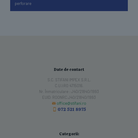
perforare
Date de contact
S.C. STIFANI IMPEX S.R.L.
C.U.I:RO 4715016.
Nr. Înmatriculare : J40/21840/1993
EUID: ROONRC.J40/21840/1993
office@stifani.ro
072 521 8975
Categorii: