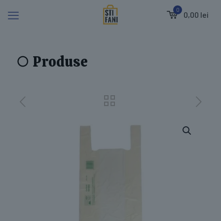
0
0,00 lei
○ Produse