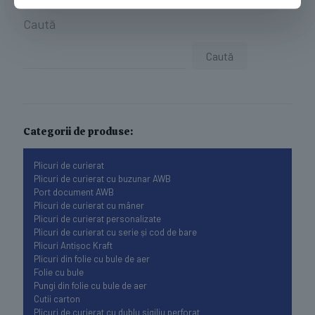
Caută
Caută
Categorii de produse:
Plicuri de curierat
Plicuri de curierat cu buzunar AWB
Port document AWB
Plicuri de curierat cu mâner
Plicuri de curierat personalizate
Plicuri de curierat cu serie și cod de bare
Plicuri Antișoc Kraft
Plicuri din folie cu bule de aer
Folie cu bule
Pungi din folie cu bule de aer
Cutii carton
Plicuri de curierat cu dublu sigiliu perforat