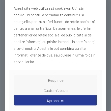
Adaugă în coș
Acest site web utilizează cookie-uri Utilizăm
cookie-uri pentru a personaliza conținutul și
anunțurile, pentru a oferi funcții de rețele sociale și
Plic curierat 230×330 set
pentru a analiza traficul. De asemenea, le oferim
1000 buc
220,00
lei
fara TVA
partenerilor de rețele sociale, de publicitate și de
analize informații cu privire la modul în care folosiți
Adaugă în coș
site-ul nostru. Aceștia le pot combina cu alte
informații oferite de dvs. sau culese în urma folosirii
serviciilor lor.
Punga curierat 800×800 set
100 buc
Respince
178,00
lei
fara TVA
Customizeaza
Adaugă în coș
Aproba tot