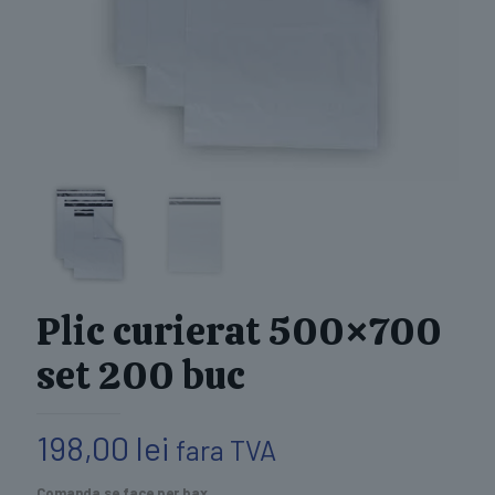
Plic curierat 500×700
set 200 buc
198,00
lei
fara TVA
Comanda se face per bax.