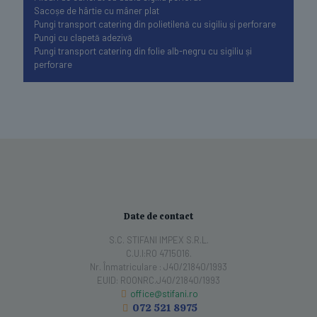
Sacoșe de hârtie cu mâner plat
Pungi transport catering din polietilenă cu sigiliu și perforare
Pungi cu clapetă adezivă
Pungi transport catering din folie alb-negru cu sigiliu și
perforare
Date de contact
S.C. STIFANI IMPEX S.R.L.
C.U.I:RO 4715016.
Nr. Înmatriculare : J40/21840/1993
EUID: ROONRC.J40/21840/1993
office@stifani.ro
072 521 8975