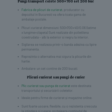
Pungi transport colete 500×700 set 200 buc
Fabrica de plicuri de curierat
, producator cu
depozitul in Bucuresti va ofera toata gama de
ambalaje postale.
Plicuri curierat dimensiuni: 500×700+40/0.06 (latime
x lungime+clapeta) Sunt realizate din polietilena
coextrudata – alb la exterior si negru la interior.
Sigilarea se realizeza printr-o banda adeziva cu lipire
permanenta.
Reprezinta o alternativa mai sigura la plicurile din
hartie.
Ambalare: un set contine de 200 bucati.
Plicuri curierat sau pungi de curier
Plic curierat sau punga de curierat
este destinata
transportului și securizării coletelor.
Ideale pentru firme de curierat și magazine online.
Sunt foarte usoare, flexibile, cu o rezistenta crescuta
la intindere si rupere, protejeaza continutul de