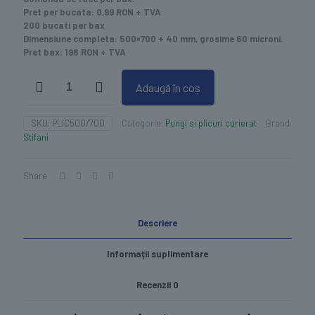
Pret per bucata: 0,99 RON + TVA
200 bucati per bax
Dimensiune completa: 500×700 + 40 mm, grosime 60 microni.
Pret bax: 198 RON + TVA
Cantitate
Adaugă în coș
Plic
curierat
500x700
SKU:
PLIC500/700
Categorie:
Pungi si plicuri curierat
Brand:
set
Stifani
200
buc
Share
Descriere
Informații suplimentare
Recenzii
0