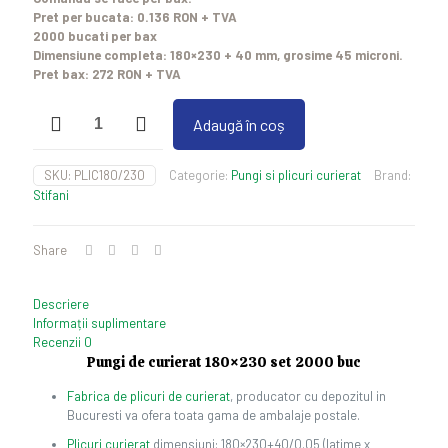
Pret per bucata: 0.136 RON + TVA
2000 bucati per bax
Dimensiune completa: 180×230 + 40 mm, grosime 45 microni.
Pret bax: 272 RON + TVA
Cantitate
Adaugă în coș
Plic
curierat
180x230
SKU:
PLIC180/230
Categorie:
Pungi si plicuri curierat
Brand:
set
Stifani
2000
buc
Share
Descriere
Informații suplimentare
Recenzii
0
Pungi de curierat 180×230 set 2000 buc
Fabrica de plicuri de curierat
, producator cu depozitul in
Bucuresti va ofera toata gama de ambalaje postale.
Plicuri curierat
dimensiuni: 180×230+40/0.05 (latime x