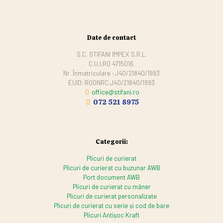
Date de contact
S.C. STIFANI IMPEX S.R.L.
C.U.I:RO 4715016.
Nr. Înmatriculare : J40/21840/1993
EUID: ROONRC.J40/21840/1993
office@stifani.ro
072 521 8975
Categorii:
Plicuri de curierat
Plicuri de curierat cu buzunar AWB
Port document AWB
Plicuri de curierat cu mâner
Plicuri de curierat personalizate
Plicuri de curierat cu serie și cod de bare
Plicuri Antișoc Kraft