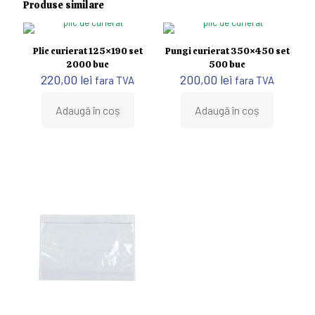
Produse similare
Plic curierat 125×190 set
Pungi curierat 350×450 set
2000 buc
500 buc
220,00
lei
200,00
lei
fara TVA
fara TVA
Adaugă în coș
Adaugă în coș