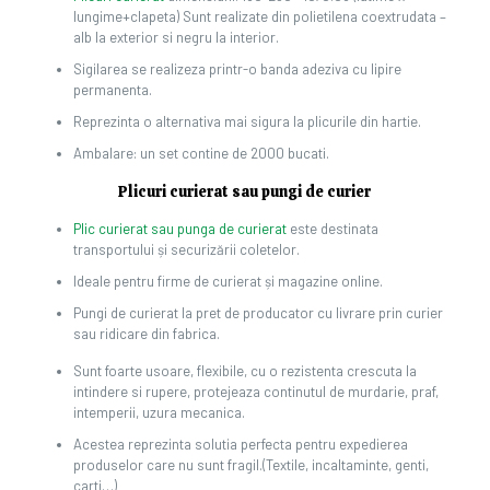
lungime+clapeta) Sunt realizate din polietilena coextrudata –
alb la exterior si negru la interior.
Sigilarea se realizeza printr-o banda adeziva cu lipire
permanenta.
Reprezinta o alternativa mai sigura la plicurile din hartie.
Ambalare: un set contine de 2000 bucati.
Plicuri curierat sau pungi de curier
Plic curierat sau punga de curierat
este destinata
transportului și securizării coletelor.
Ideale pentru firme de curierat și magazine online.
Pungi de curierat la pret de producator cu livrare prin curier
sau ridicare din fabrica.
Sunt foarte usoare, flexibile, cu o rezistenta crescuta la
intindere si rupere, protejeaza continutul de murdarie, praf,
intemperii, uzura mecanica.
Acestea reprezinta solutia perfecta pentru expedierea
produselor care nu sunt fragil.(Textile, incaltaminte, genti,
carti…)