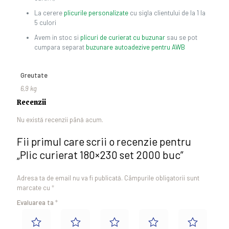
La cerere
plicurile personalizate
cu sigla clientului de la 1 la
5 culori
Avem in stoc si
plicuri de curierat cu buzunar
sau se pot
cumpara separat
buzunare autoadezive pentru AWB
Greutate
6,9 kg
Recenzii
Nu există recenzii până acum.
Fii primul care scrii o recenzie pentru
„Plic curierat 180×230 set 2000 buc”
Adresa ta de email nu va fi publicată.
Câmpurile obligatorii sunt
marcate cu
*
Evaluarea ta
*