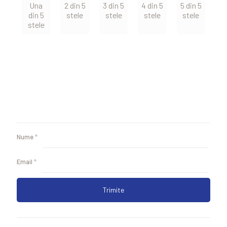
Una
2 din 5
3 din 5
4 din 5
5 din 5
din 5
stele
stele
stele
stele
stele
Nume
*
Email
*