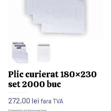
Plic curierat 180×230
set 2000 buc
272,00
lei
fara TVA
Comanda se face per bax.